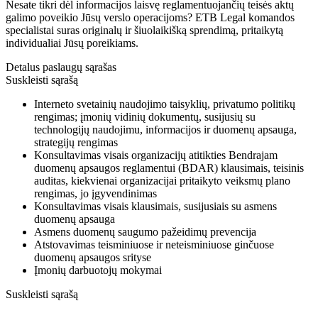
Nesate tikri dėl informacijos laisvę reglamentuojančių teisės aktų
galimo poveikio Jūsų verslo operacijoms? ETB Legal komandos
specialistai suras originalų ir šiuolaikišką sprendimą, pritaikytą
individualiai Jūsų poreikiams.
Detalus paslaugų sąrašas
Suskleisti sąrašą
Interneto svetainių naudojimo taisyklių, privatumo politikų
rengimas; įmonių vidinių dokumentų, susijusių su
technologijų naudojimu, informacijos ir duomenų apsauga,
strategijų rengimas
Konsultavimas visais organizacijų atitikties Bendrajam
duomenų apsaugos reglamentui (BDAR) klausimais, teisinis
auditas, kiekvienai organizacijai pritaikyto veiksmų plano
rengimas, jo įgyvendinimas
Konsultavimas visais klausimais, susijusiais su asmens
duomenų apsauga
Asmens duomenų saugumo pažeidimų prevencija
Atstovavimas teisminiuose ir neteisminiuose ginčuose
duomenų apsaugos srityse
Įmonių darbuotojų mokymai
Suskleisti sąrašą