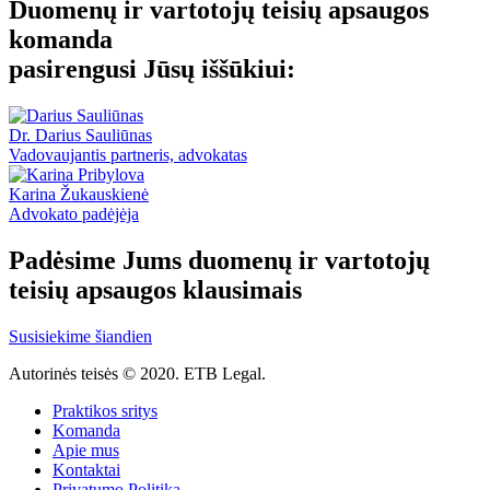
Duomenų ir vartotojų teisių apsaugos
komanda
pasirengusi Jūsų iššūkiui:
Dr. Darius Sauliūnas
Vadovaujantis partneris, advokatas
Karina Žukauskienė
Advokato padėjėja
Padėsime Jums duomenų ir vartotojų
teisių apsaugos klausimais
Susisiekime šiandien
Autorinės teisės © 2020. ETB Legal.
Praktikos sritys
Komanda
Apie mus
Kontaktai
Privatumo Politika