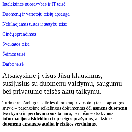
Intelektinės nuosavybės ir IT teisė
Duomenų ir vartotojų teisių apsauga
Nekilnojamas turtas ir statybų teisė
Ginčų sprendimas
Sveikatos teisė
Šeimos teisė
Darbo teisė
Atsakysime į visus Jūsų klausimus,
susijusius su duomenų valdymu, saugumu
bei privatumo teisės aktų taikymu.
Turime reikšmingos patirties duomenų ir vartotojų teisių apsaugos
srityje – parengsime reikalingus dokumentus dėl
asmens duomenų
tvarkymo ir perdavimo susitarimų
, paruošime atsakymus į
informacijos atskleidimo ir prieigos prašymus
, atliksime
duomenų apsaugos auditą ir rizikos vertinimus
.